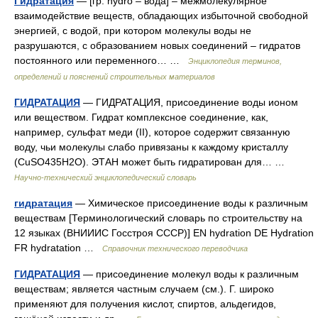
Гидратация
— [гр. hydro – вода] – межмолекулярное
взаимодействие веществ, обладающих избыточной свободной
энергией, с водой, при котором молекулы воды не
разрушаются, с образованием новых соединений – гидратов
постоянного или переменного… …
Энциклопедия терминов,
определений и пояснений строительных материалов
ГИДРАТАЦИЯ
— ГИДРАТАЦИЯ, присоединение воды ионом
или веществом. Гидрат комплексное соединение, как,
например, сульфат меди (II), которое содержит связанную
воду, чьи молекулы слабо привязаны к каждому кристаллу
(CuSO435H2O). ЭТАН может быть гидратирован для… …
Научно-технический энциклопедический словарь
гидратация
— Химическое присоединение воды к различным
веществам [Терминологический словарь по строительству на
12 языках (ВНИИИС Госстроя СССР)] EN hydration DE Hydration
FR hydratation …
Справочник технического переводчика
ГИДРАТАЦИЯ
— присоединение молекул воды к различным
веществам; является частным случаем (см.). Г. широко
применяют для получения кислот, спиртов, альдегидов,