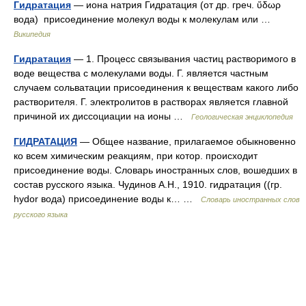
Гидратация
— иона натрия Гидратация (от др. греч. ὕδωρ
вода) присоединение молекул воды к молекулам или …
Википедия
Гидратация
— 1. Процесс связывания частиц растворимого в
воде вещества с молекулами воды. Г. является частным
случаем сольватации присоединения к веществам какого либо
растворителя. Г. электролитов в растворах является главной
причиной их диссоциации на ионы …
Геологическая энциклопедия
ГИДРАТАЦИЯ
— Общее название, прилагаемое обыкновенно
ко всем химическим реакциям, при котор. происходит
присоединение воды. Словарь иностранных слов, вошедших в
состав русского языка. Чудинов А.Н., 1910. гидратация ((гр.
hydor вода) присоединение воды к… …
Словарь иностранных слов
русского языка